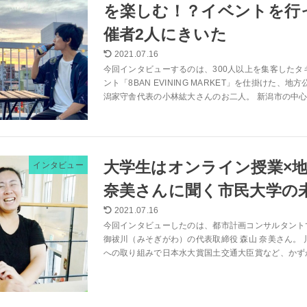
を楽しむ！？イベントを行
催者2人にきいた
2021.07.16
今回インタビューするのは、300人以上を集客したタ
ント「8BAN EVINING MARKET」を仕掛けた、
潟家守舎代表の小林紘大さんのお二人。 新潟市の中心街
大学生はオンライン授業×
インタビュー
奈美さんに聞く市民大学の
2021.07.16
今回インタビューしたのは、都市計画コンサルタント
御祓川（みそぎがわ）の代表取締役 森山 奈美さん。
への取り組みで日本水大賞国土交通大臣賞など、かずか