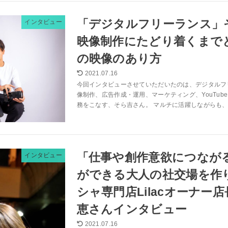
「デジタルフリーランス」
インタビュー
映像制作にたどり着くまで
の映像のあり方
2021.07.16
今回インタビューさせていただいたのは、デジタルフ
像制作、広告作成・運用、マーケティング、YouTub
務をこなす、そら吉さん。 マルチに活躍しながらも、実
「仕事や創作意欲につなが
インタビュー
ができる大人の社交場を作
シャ専門店Lilacオーナー
恵さんインタビュー
2021.07.16