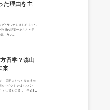
った理由を主
キビ×サウナを楽しめるイベ
地方公務員の稲葉一樹さんと新
、ガレ...
地方留学？森山
未来
で、民間まちづくり会社㈱
 川を中心としたまちづくり
ずの賞を受賞し、平成3...