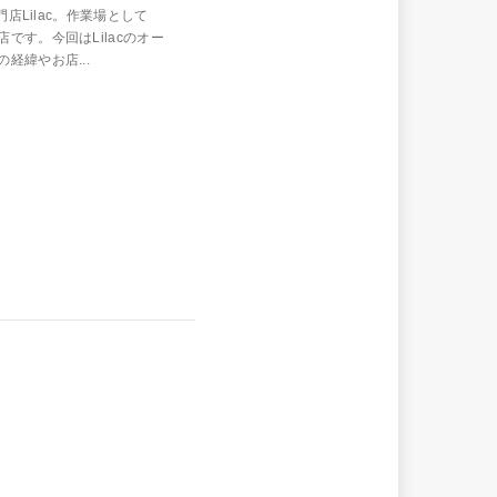
店Lilac。作業場として
す。今回はLilacのオー
経緯やお店...