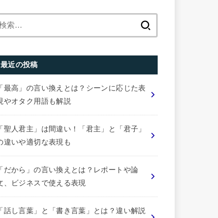
検
索:
最近の投稿
「最高」の言い換えとは？シーンに応じた表
現やオタク用語も解説
「聖人君主」は間違い！「君主」と「君子」
の違いや適切な表現も
「だから」の言い換えとは？レポートや論
文、ビジネスで使える表現
「話し言葉」と「書き言葉」とは？違い解説