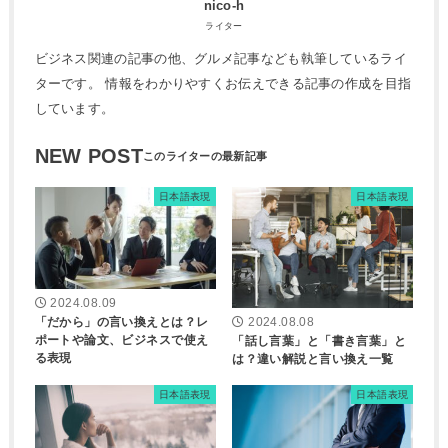
nico-h
ライター
ビジネス関連の記事の他、グルメ記事なども執筆しているライ
ターです。 情報をわかりやすくお伝えできる記事の作成を目指
しています。
NEW POST
日本語表現
日本語表現
2024.08.09
「だから」の言い換えとは？レ
2024.08.08
ポートや論文、ビジネスで使え
「話し言葉」と「書き言葉」と
る表現
は？違い解説と言い換え一覧
日本語表現
日本語表現