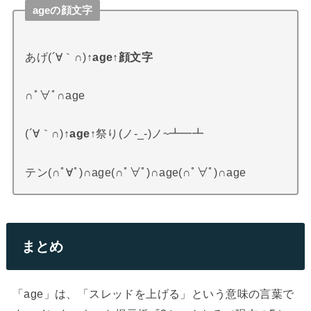
ageの顔文字
あげ(´∀｀∩)↑
age
↑
顔文字
∩ﾟ∀ﾟ∩age
(´∀｀∩)↑
age
↑祭り(ノ-_-)ノ~┻━┻
テン(∩ﾟ∀ﾟ)∩age(∩ﾟ∀ﾟ)∩age(∩ﾟ∀ﾟ)∩age
まとめ
「age」は、「スレッドを上げる」という意味の言葉で