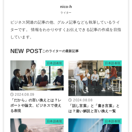
nico-h
ライター
ビジネス関連の記事の他、グルメ記事なども執筆しているライ
ターです。 情報をわかりやすくお伝えできる記事の作成を目指
しています。
NEW POST
日本語表現
日本語表現
2024.08.09
「だから」の言い換えとは？レ
2024.08.08
ポートや論文、ビジネスで使え
「話し言葉」と「書き言葉」と
る表現
は？違い解説と言い換え一覧
日本語表現
日本語表現