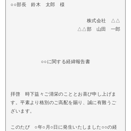
○○部長 鈴木 太郎 様
株式会社 △△
△△部 山田 一郎
○○に関する経緯報告書
拝啓 時下益々ご清栄のこととお喜び申し上げま
す。平素より格別のご高配を賜り、誠に有難うご
ざいます。
このたび ○年○月○日に発生いたしました○○の経