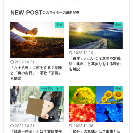
NEW POST
季節
季節
2022.11.10
「彼岸」とはいつ？意味や対義
2022.10.31
語「此岸」と墓参りをする理由
「八十八夜」に何をする？意味
も解説
と「農の吉日」・唱歌『茶摘』
も解説
公的手続・制度
季節
2022.10.31
2022.11.06
「脱退一時金」とは？支給要件
「節分」の意味とは？由来と日