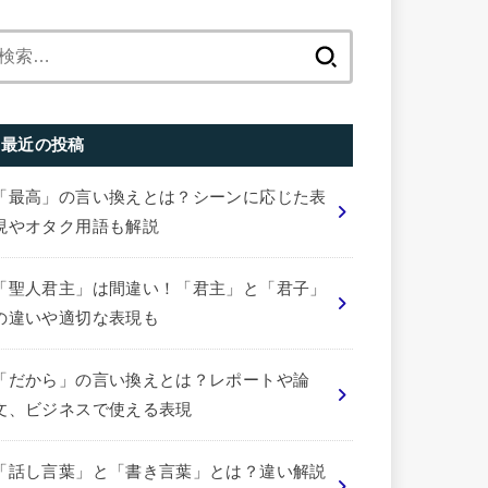
検
索:
最近の投稿
「最高」の言い換えとは？シーンに応じた表
現やオタク用語も解説
「聖人君主」は間違い！「君主」と「君子」
の違いや適切な表現も
「だから」の言い換えとは？レポートや論
文、ビジネスで使える表現
「話し言葉」と「書き言葉」とは？違い解説