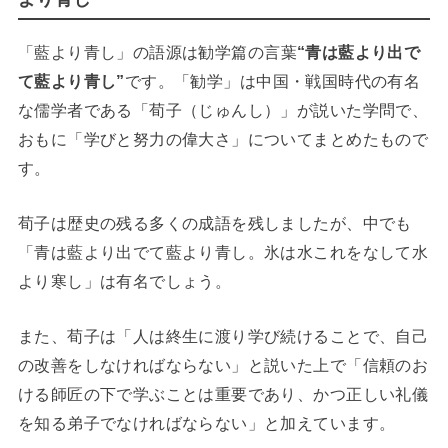
「藍より青し」の語源は勧学
篇の言葉
“
青は藍より出で
て藍より青し”
です。「勧学」は中国・戦国時代の有名
な儒学者である「荀子（じゅんし）」が説いた学問で、
おもに「学びと努力の偉大さ」についてまとめたもので
す。
荀子は歴史の残る多くの成語を残しましたが、中でも
「青は藍より出でて藍より青し。氷は水これをなして水
より寒し」は有名でしょう。
また、荀子は「人は終生に渡り学び続けることで、自己
の改善をしなければならない」と説いた上で「信頼のお
ける師匠の下で学ぶことは重要であり、かつ正しい礼儀
を知る弟子でなければならない」と加えています。