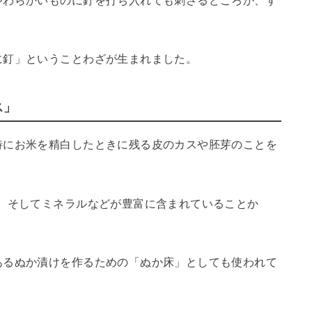
やわらかいものに釘を打ち入れても刺さるどころか、す
に釘」ということわざが生まれました。
ス」
特にお米を精白したときに残る皮のカスや胚芽のことを
、そしてミネラルなどが豊富に含まれていることか
あるぬか漬けを作るための「ぬか床」としても使われて