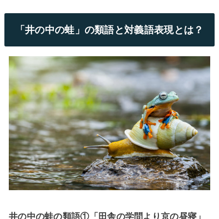
「井の中の蛙」の類語と対義語表現とは？
井の中の蛙の類語①「田舎の学問より京の昼寝」