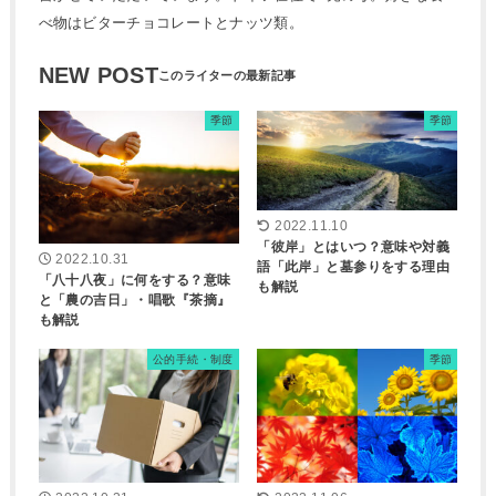
べ物はビターチョコレートとナッツ類。
NEW POST
季節
季節
2022.11.10
「彼岸」とはいつ？意味や対義
2022.10.31
語「此岸」と墓参りをする理由
「八十八夜」に何をする？意味
も解説
と「農の吉日」・唱歌『茶摘』
も解説
公的手続・制度
季節