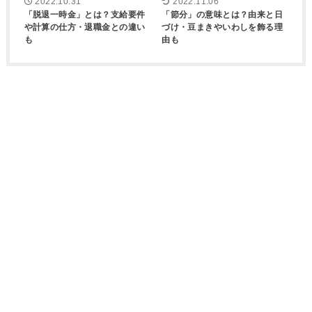
2022.10.31
2022.11.06
「脱退一時金」とは？支給要件
「節分」の意味とは？由来と日
や計算の仕方・退職金との違い
づけ・豆まきやいわしを飾る理
も
由も