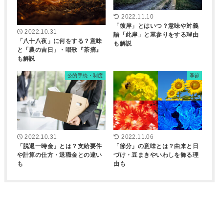
2022.11.10
「彼岸」とはいつ？意味や対義
2022.10.31
語「此岸」と墓参りをする理由
「八十八夜」に何をする？意味
も解説
と「農の吉日」・唱歌『茶摘』
も解説
公的手続・制度
季節
2022.10.31
2022.11.06
「脱退一時金」とは？支給要件
「節分」の意味とは？由来と日
や計算の仕方・退職金との違い
づけ・豆まきやいわしを飾る理
も
由も