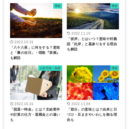
季節
季節
2022.11.10
「彼岸」とはいつ？意味や対義
2022.10.31
語「此岸」と墓参りをする理由
「八十八夜」に何をする？意味
も解説
と「農の吉日」・唱歌『茶摘』
も解説
公的手続・制度
季節
2022.10.31
2022.11.06
「脱退一時金」とは？支給要件
「節分」の意味とは？由来と日
や計算の仕方・退職金との違い
づけ・豆まきやいわしを飾る理
も
由も