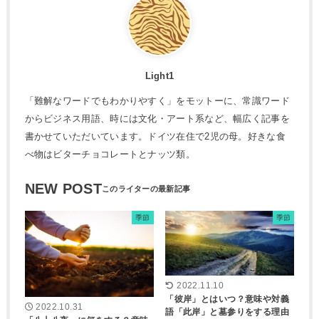
Light1
「難解なワードでもわかりやすく」をモットーに、常識ワード
からビジネス用語、時には文化・アート系など、幅広く記事を
書かせていただいています。ドイツ在住で2児の母。好きな食
べ物はビターチョコレートとナッツ類。
NEW POST
季節
季節
2022.11.10
「彼岸」とはいつ？意味や対義
2022.10.31
語「此岸」と墓参りをする理由