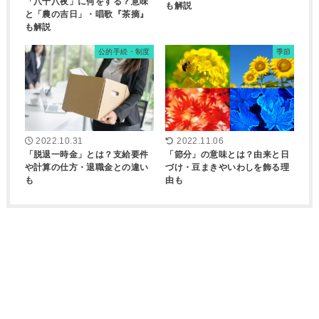
「八十八夜」に何をする？意味
も解説
と「農の吉日」・唱歌『茶摘』
も解説
公的手続・制度
季節
2022.10.31
2022.11.06
「脱退一時金」とは？支給要件
「節分」の意味とは？由来と日
や計算の仕方・退職金との違い
づけ・豆まきやいわしを飾る理
も
由も