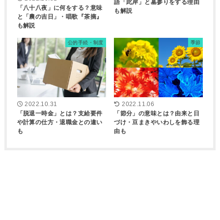
語「此岸」と墓参りをする理由
「八十八夜」に何をする？意味
も解説
と「農の吉日」・唱歌『茶摘』
も解説
公的手続・制度
季節
2022.10.31
2022.11.06
「脱退一時金」とは？支給要件
「節分」の意味とは？由来と日
や計算の仕方・退職金との違い
づけ・豆まきやいわしを飾る理
も
由も