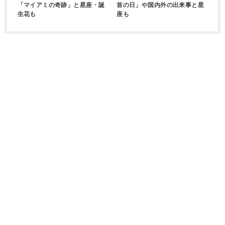
「マイアミの奇跡」と星座・誕
首の日」や国内外の出来事と星
生花も
座も