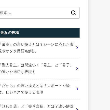
検
索:
最近の投稿
「最高」の言い換えとは？シーンに応じた表
現やオタク用語も解説
「聖人君主」は間違い！「君主」と「君子」
の違いや適切な表現も
「だから」の言い換えとは？レポートや論
文、ビジネスで使える表現
「話し言葉」と「書き言葉」とは？違い解説