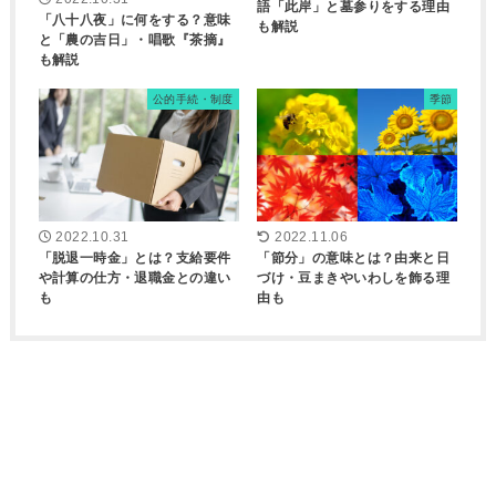
語「此岸」と墓参りをする理由
「八十八夜」に何をする？意味
も解説
と「農の吉日」・唱歌『茶摘』
も解説
公的手続・制度
季節
2022.10.31
2022.11.06
「脱退一時金」とは？支給要件
「節分」の意味とは？由来と日
や計算の仕方・退職金との違い
づけ・豆まきやいわしを飾る理
も
由も