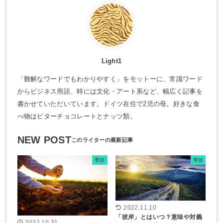
Light1
「難解なワードでもわかりやすく」をモットーに、常識ワード
からビジネス用語、時には文化・アート系など、幅広く記事を
書かせていただいています。ドイツ在住で2児の母。好きな食
べ物はビターチョコレートとナッツ類。
NEW POST
季節
季節
2022.11.10
「彼岸」とはいつ？意味や対義
2022.10.31