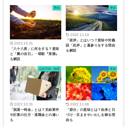
季節
季節
2022.11.10
「彼岸」とはいつ？意味や対義
2022.10.31
語「此岸」と墓参りをする理由
「八十八夜」に何をする？意味
も解説
と「農の吉日」・唱歌『茶摘』
も解説
公的手続・制度
季節
2022.10.31
2022.11.06
「脱退一時金」とは？支給要件
「節分」の意味とは？由来と日
や計算の仕方・退職金との違い
づけ・豆まきやいわしを飾る理
も
由も