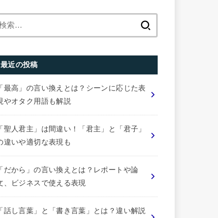
検
索:
最近の投稿
「最高」の言い換えとは？シーンに応じた表
現やオタク用語も解説
「聖人君主」は間違い！「君主」と「君子」
の違いや適切な表現も
「だから」の言い換えとは？レポートや論
文、ビジネスで使える表現
「話し言葉」と「書き言葉」とは？違い解説