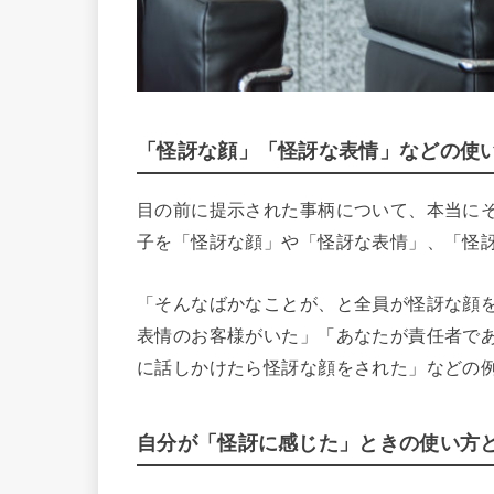
「怪訝な顔」「怪訝な表情」などの使
目の前に提示された事柄について、本当に
子を「怪訝な顔」や「怪訝な表情」、「怪
「そんなばかなことが、と全員が怪訝な顔
表情のお客様がいた」「あなたが責任者で
に話しかけたら怪訝な顔をされた」などの
自分が「怪訝に感じた」ときの使い方