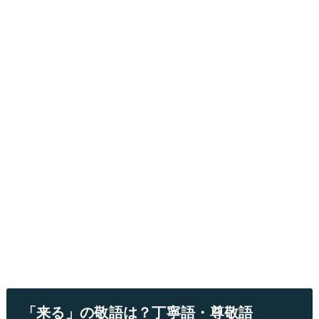
「来る」の敬語は？丁寧語・尊敬語