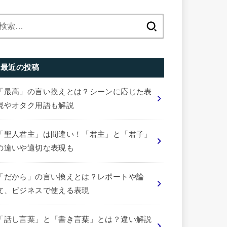
検
索:
最近の投稿
「最高」の言い換えとは？シーンに応じた表
現やオタク用語も解説
「聖人君主」は間違い！「君主」と「君子」
の違いや適切な表現も
「だから」の言い換えとは？レポートや論
文、ビジネスで使える表現
「話し言葉」と「書き言葉」とは？違い解説