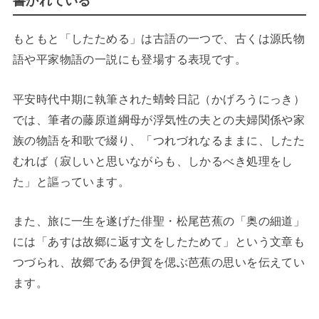
書かれている
もともと「したためる」は古語の一つで、古くは源氏物
語や平家物語の一説にも登場する表現です。
平安時代中期に執筆された蜻蛉日記（かげろうにっき）
では、筆者の藤原道綱母が浮気性の夫との夫婦関係や家
族の物語を和歌で綴り、「つれづれなるままに、したた
むれば（寂しいと思いながらも、しかるべき処理をし
た」と謳っています。
また、旅に一生を遂げた俳聖・松尾芭蕉の「奥の細道」
には「あすは故郷に返す文をしたためて」という文章も
つづられ、故郷である伊賀を偲ぶ芭蕉の思いを伝えてい
ます。