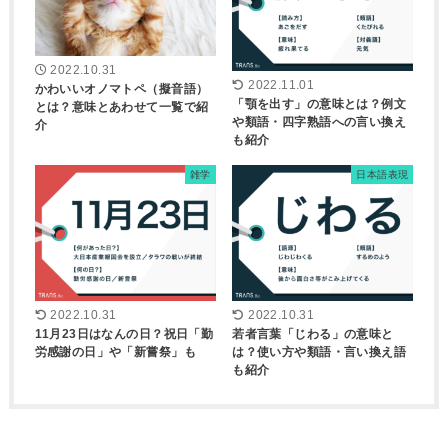
2022.10.31
2022.11.01
かわいいオノマトペ（擬音語）
「顎を出す」の意味とは？例文
とは？意味とあわせて一覧で紹
や類語・四字熟語への言い換え
介
も紹介
雑学
日本語表現
2022.10.31
2022.10.31
11月23日はなんの日？祝日「勤
若者言葉「じわる」の意味と
労感謝の日」や「新嘗祭」も
は？使い方や類語・言い換え語
も紹介