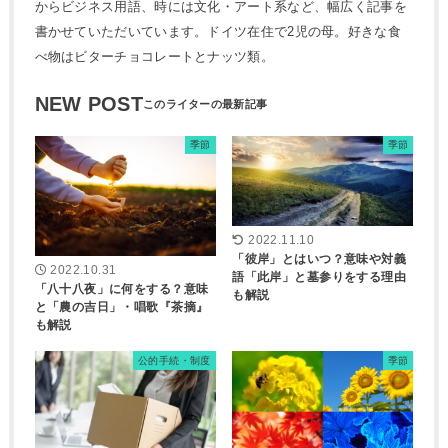
からビジネス用語、時には文化・アート系など、幅広く記事を
書かせていただいています。ドイツ在住で2児の母。好きな食
べ物はビターチョコレートとナッツ類。
NEW POST
季節
季節
2022.11.10
「彼岸」とはいつ？意味や対義
2022.10.31
語「此岸」と墓参りをする理由
「八十八夜」に何をする？意味
も解説
と「農の吉日」・唱歌『茶摘』
も解説
公的手続・制度
季節