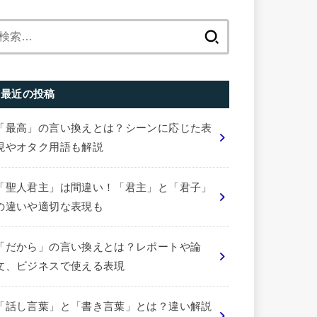
検
索:
最近の投稿
「最高」の言い換えとは？シーンに応じた表
現やオタク用語も解説
「聖人君主」は間違い！「君主」と「君子」
の違いや適切な表現も
「だから」の言い換えとは？レポートや論
文、ビジネスで使える表現
「話し言葉」と「書き言葉」とは？違い解説