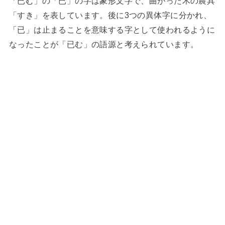
「已む」の「已」の字は象形文字で、曲がった木の農具
「すき」を表しています。後に3つの異体字に分かれ、
「已」は止まることを意味する字として使われるように
なったことが「已む」の語源と考えられています。