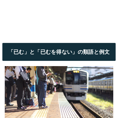
「已む」と「已むを得ない」の類語と例文