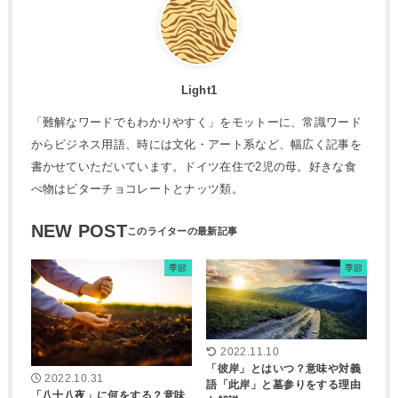
Light1
「難解なワードでもわかりやすく」をモットーに、常識ワード
からビジネス用語、時には文化・アート系など、幅広く記事を
書かせていただいています。ドイツ在住で2児の母。好きな食
べ物はビターチョコレートとナッツ類。
NEW POST
季節
季節
2022.11.10
「彼岸」とはいつ？意味や対義
2022.10.31
語「此岸」と墓参りをする理由
「八十八夜」に何をする？意味