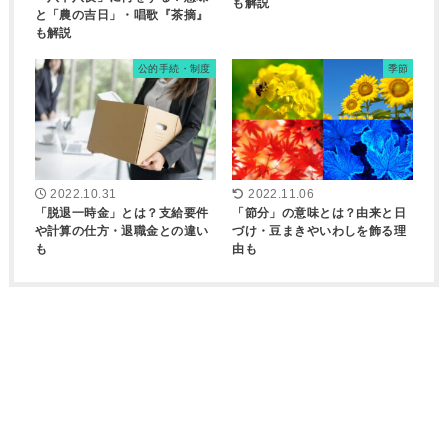
も解説
と「農の吉日」・唱歌『茶摘』
も解説
公的手続・制度
季節
2022.10.31
2022.11.06
「脱退一時金」とは？支給要件
「節分」の意味とは？由来と日
や計算の仕方・退職金との違い
づけ・豆まきやいわしを飾る理
も
由も