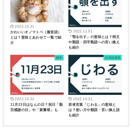
2022.10.31
2022.11.01
かわいいオノマトペ（擬音語）
「顎を出す」の意味とは？例文
とは？意味とあわせて一覧で紹
や類語・四字熟語への言い換え
介
も紹介
雑学
日本語表現
2022.10.31
2022.10.31
11月23日はなんの日？祝日「勤
若者言葉「じわる」の意味と
労感謝の日」や「新嘗祭」も
は？使い方や類語・言い換え語
も紹介