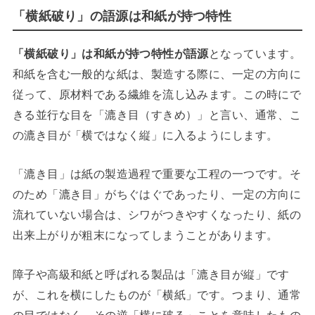
「横紙破り」の語源は和紙が持つ特性
「横紙破り」は和紙が持つ特性が語源
となっています。
和紙を含む一般的な紙は、製造する際に、一定の方向に
従って、原材料である繊維を流し込みます。この時にで
きる並行な目を「漉き目（すきめ）」と言い、通常、こ
の漉き目が「横ではなく縦」に入るようにします。
「漉き目」は紙の製造過程で重要な工程の一つです。そ
のため「漉き目」がちぐはぐであったり、一定の方向に
流れていない場合は、シワがつきやすくなったり、紙の
出来上がりが粗末になってしまうことがあります。
障子や高級和紙と呼ばれる製品は「漉き目が縦」です
が、これを横にしたものが「横紙」です。つまり、通常
の目ではなく、その逆「横に破る」ことを意味したもの