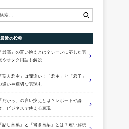
検
索:
最近の投稿
「最高」の言い換えとは？シーンに応じた表
現やオタク用語も解説
「聖人君主」は間違い！「君主」と「君子」
の違いや適切な表現も
「だから」の言い換えとは？レポートや論
文、ビジネスで使える表現
「話し言葉」と「書き言葉」とは？違い解説