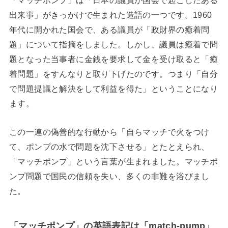
「マッチポンプ」は「日本の議員が国会で起こしたある
出来事」がきっかけで生まれた造語の一つです。
1960
年代に開かれた国会で、ある議員が「政財界の癒着問
題」について指摘をしました。しかし、議員は癒着で問
題となった当事者に金銭を要求して金を受け取ると「癒
着問題」をすんなりと取り下げたのです。つまり「自分
で問題提議と解決をして利益を得た」ということになり
ます。
この一連の偽善的な行動から「自らマッチで火をつけ
て、ポンプの水で問題を沈下させる」とたとえられ、
「マッチポンプ」という言葉が生まれました。マッチポ
ンプ問題で国民の信頼を失い、多くの非難を浴びまし
た。
「マッチポンプ」の英語表記は「match-pump」