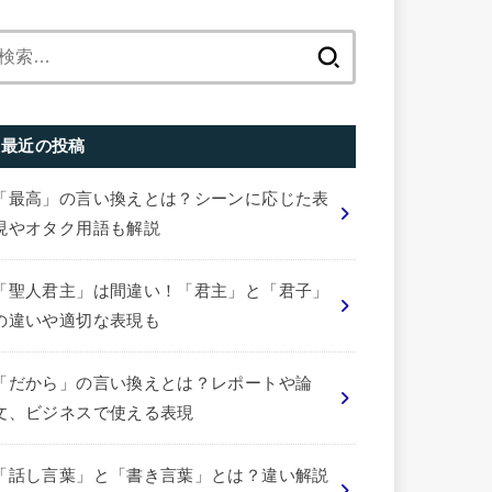
検
索:
最近の投稿
「最高」の言い換えとは？シーンに応じた表
現やオタク用語も解説
「聖人君主」は間違い！「君主」と「君子」
の違いや適切な表現も
「だから」の言い換えとは？レポートや論
文、ビジネスで使える表現
「話し言葉」と「書き言葉」とは？違い解説