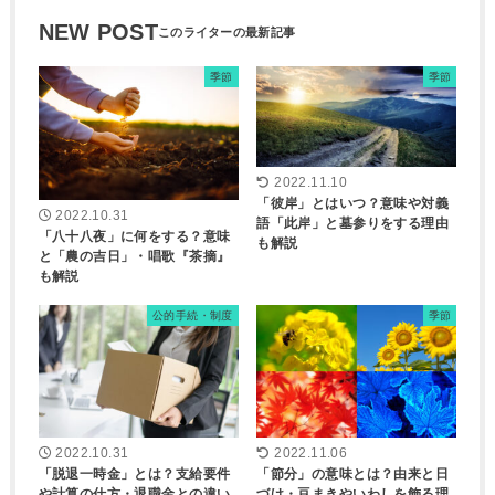
NEW POST
季節
季節
2022.11.10
「彼岸」とはいつ？意味や対義
2022.10.31
語「此岸」と墓参りをする理由
「八十八夜」に何をする？意味
も解説
と「農の吉日」・唱歌『茶摘』
も解説
公的手続・制度
季節
2022.10.31
2022.11.06
「脱退一時金」とは？支給要件
「節分」の意味とは？由来と日
や計算の仕方・退職金との違い
づけ・豆まきやいわしを飾る理