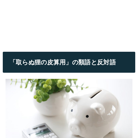
「取らぬ狸の皮算用」の類語と反対語