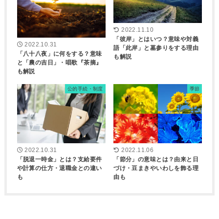
2022.11.10
「彼岸」とはいつ？意味や対義
2022.10.31
語「此岸」と墓参りをする理由
「八十八夜」に何をする？意味
も解説
と「農の吉日」・唱歌『茶摘』
も解説
公的手続・制度
季節
2022.10.31
2022.11.06
「脱退一時金」とは？支給要件
「節分」の意味とは？由来と日
や計算の仕方・退職金との違い
づけ・豆まきやいわしを飾る理
も
由も