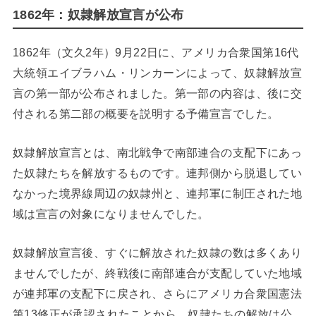
1862年：奴隷解放宣言が公布
1862年（文久2年）9月22日に、アメリカ合衆国第16代
大統領エイブラハム・リンカーンによって、奴隷解放宣
言の第一部が公布されました。第一部の内容は、後に交
付される第二部の概要を説明する予備宣言でした。
奴隷解放宣言とは、南北戦争で南部連合の支配下にあっ
た奴隷たちを解放するものです。連邦側から脱退してい
なかった境界線周辺の奴隷州と、連邦軍に制圧された地
域は宣言の対象になりませんでした。
奴隷解放宣言後、すぐに解放された奴隷の数は多くあり
ませんでしたが、終戦後に南部連合が支配していた地域
が連邦軍の支配下に戻され、さらにアメリカ合衆国憲法
第13修正が承認されたことから、奴隷たちの解放は公