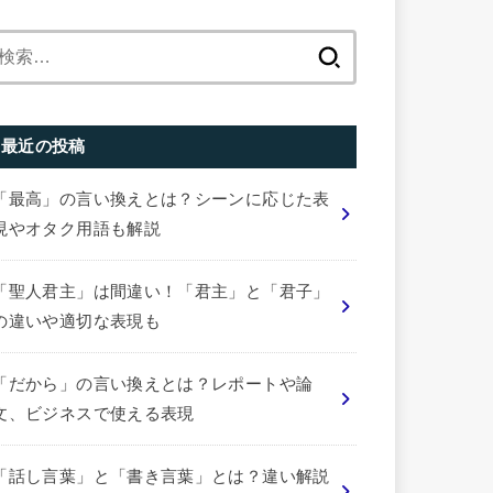
検
索:
最近の投稿
「最高」の言い換えとは？シーンに応じた表
現やオタク用語も解説
「聖人君主」は間違い！「君主」と「君子」
の違いや適切な表現も
「だから」の言い換えとは？レポートや論
文、ビジネスで使える表現
「話し言葉」と「書き言葉」とは？違い解説