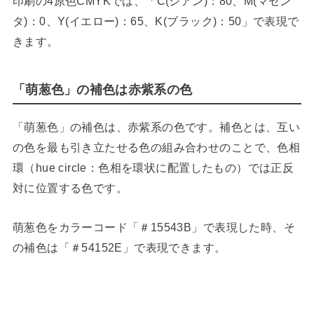
印刷の4原色CMYKでは、「C(シアン)：80、M(マゼン
タ)：0、Y(イエロー)：65、K(ブラック)：50」で表現で
きます。
「萌葱色」の補色は赤紫系の色
「萌葱色」の補色は、赤紫系の色です。補色とは、互い
の色を最も引き立たせる色の組み合わせのことで、色相
環（hue circle：色相を環状に配置したもの）では正反
対に位置する色です。
萌葱色をカラーコード「＃15543B」で表現した時、そ
の補色は「＃54152E」で表現できます。