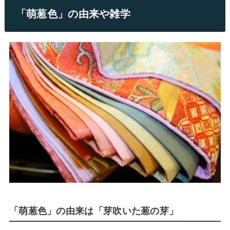
「萌葱色」の由来や雑学
「萌葱色」の由来は「芽吹いた葱の芽」