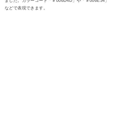
ました。カラーコード「＃006D4D」や「＃006E54」
などで表現できます。