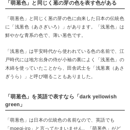
「萌葱色」と同じく葱の芽の色を表す色がある
「萌葱色」と同じく葱の芽の色に由来した日本の伝統色
に「浅葱色（あさぎいろ）」があります。「浅葱色」は
鮮やかな青系の色で、薄い葱色です。
「浅葱色」は平安時代から使われている色の名前で、江
戸時代には地方出身の侍が小袖の裏によく「浅葱色」の
木綿を使っていたことから、田舎武士を「浅葱裏（あさ
ぎうら）」と呼び嘲ることもありました。
「萌葱色」を英語で表すなら「dark yellowish
green」
「萌葱色」は日本の伝統色の名前なので、英語でも
「moegi-iro」と言ってかまいません。「萌葱色」がど