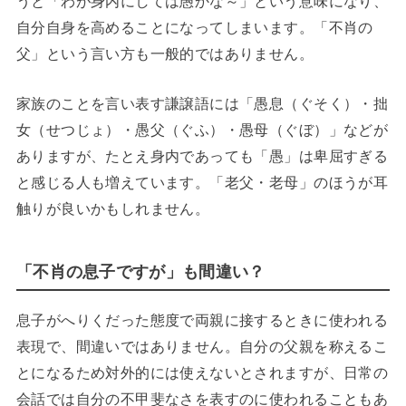
うと「わが身内にしては愚かな～」という意味になり、
自分自身を高めることになってしまいます。「不肖の
父」という言い方も一般的ではありません。
家族のことを言い表す謙譲語には「愚息（ぐそく）・拙
女（せつじょ）・愚父（ぐふ）・愚母（ぐぼ）」などが
ありますが、たとえ身内であっても「愚」は卑屈すぎる
と感じる人も増えています。「老父・老母」のほうが耳
触りが良いかもしれません。
「不肖の息子ですが」も間違い？
息子がへりくだった態度で両親に接するときに使われる
表現で、間違いではありません。自分の父親を称えるこ
とになるため対外的には使えないとされますが、日常の
会話では自分の不甲斐なさを表すのに使われることもあ