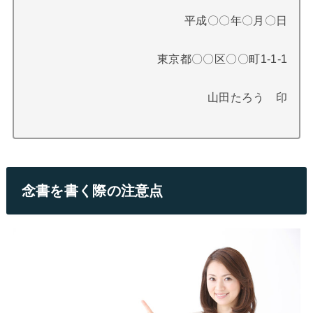
平成〇〇年〇月〇日
東京都〇〇区〇〇町1-1-1
山田たろう 印
念書を書く際の注意点