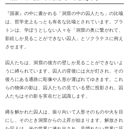
『国家』の中に書かれる「洞窟の中の囚人たち」の比喩
は、哲学史上もっとも有名な比喩とされています。プラ
トンは、学ぼうとしない人々を「洞窟の奥に繋がれて、
影絵しか見ることができない囚人」とソクラテスに例え
させます。
囚人たちは、洞窟の後方の壁しか見ることができないよ
うに縛られています。囚人の背後には火が灯され、その
後ろにある通路に彫像や人形が運ばれてゆきます。これ
らの物体の影は、囚人たちの見ている壁に投影され、囚
人たちはその影を実在だと認識します。
縄を解かれた囚人は、振り向いて人形そのものや火を目
にし、そのとき洞窟からの上昇が始まります。解放され
た囚人は、光の世界に連れ出され、見慣れない世界に圧