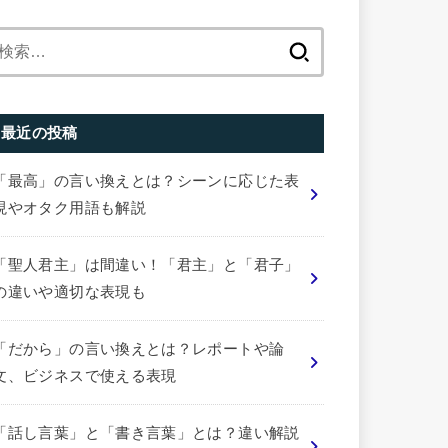
検
索:
最近の投稿
「最高」の言い換えとは？シーンに応じた表
現やオタク用語も解説
「聖人君主」は間違い！「君主」と「君子」
の違いや適切な表現も
「だから」の言い換えとは？レポートや論
文、ビジネスで使える表現
「話し言葉」と「書き言葉」とは？違い解説