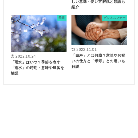
しい意味・使い方解説と類語も
紹介
季節
ビジネスマナー
2022.11.01
「白寿」とは何歳？意味やお祝
2022.10.24
いの仕方と「米寿」との違いも
「雨水」はいつ？季節を表す
解説
「雨水」の時期・意味や風習を
解説