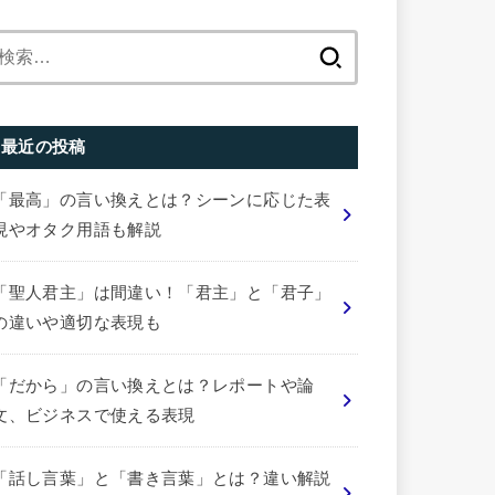
検
索:
最近の投稿
「最高」の言い換えとは？シーンに応じた表
現やオタク用語も解説
「聖人君主」は間違い！「君主」と「君子」
の違いや適切な表現も
「だから」の言い換えとは？レポートや論
文、ビジネスで使える表現
「話し言葉」と「書き言葉」とは？違い解説