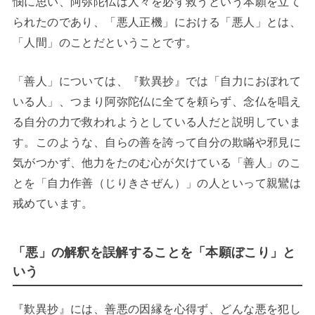
憫に思い、阿弥陀仏は人々を必ず救うという本願を立て
られたのであり、「悪人正機」における「悪人」とは、
「人間」のことだということです。
「善人」については、『歎異抄』では「自力におぼれて
いる人」、つまり阿弥陀仏に全てを頼らず、念仏を唱え
る自分の力で救われようとしている人だと説明していま
す。このような、自らの善を誇って自分の欺瞞や邪見に
気がつかず、他力をたのむ心が欠けている「善人」のこ
とを「自力作善（じりきさぜん）」の人といって親鸞は
戒めています。
「悪」の解釈を誤解することを「本願ぼこり」と
いう
『歎異抄』には、善悪の因縁を心得ず、どんな悪を犯し