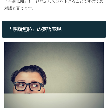
「平身低頭」も、ひれふして頭を下げることですので反
対語と言えます。
「厚顔無恥」の英語表現