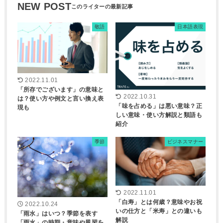
NEW POST
敬語
日本語表現
2022.11.01
「所存でございます」の意味と
2022.10.31
は？使い方や例文と言い換え表
「味を占める」は悪い意味？正
現も
しい意味・使い方解説と類語も
紹介
季節
ビジネスマナー
2022.11.01
「白寿」とは何歳？意味やお祝
2022.10.24
いの仕方と「米寿」との違いも
「雨水」はいつ？季節を表す
解説
「雨水」の時期・意味や風習を