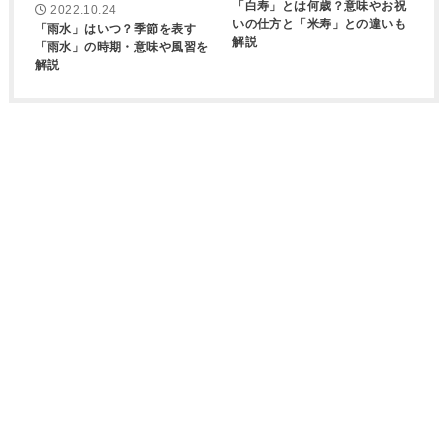
「白寿」とは何歳？意味やお祝
2022.10.24
いの仕方と「米寿」との違いも
「雨水」はいつ？季節を表す
解説
「雨水」の時期・意味や風習を
解説