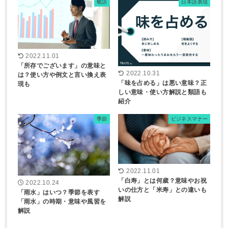
敬語
日本語表現
2022.11.01
「所存でございます」の意味と
2022.10.31
は？使い方や例文と言い換え表
「味を占める」は悪い意味？正
現も
しい意味・使い方解説と類語も
紹介
季節
ビジネスマナー
2022.11.01
「白寿」とは何歳？意味やお祝
2022.10.24
いの仕方と「米寿」との違いも
「雨水」はいつ？季節を表す
解説
「雨水」の時期・意味や風習を
解説