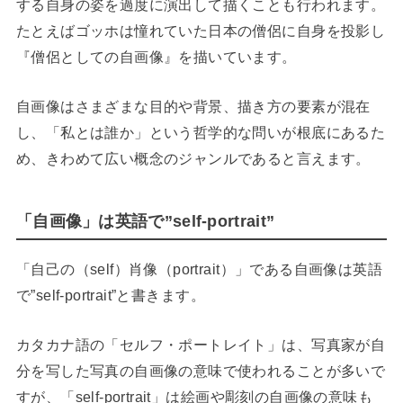
する自身の姿を過度に演出して描くことも行われます。
たとえばゴッホは憧れていた日本の僧侶に自身を投影し
『僧侶としての自画像』を描いています。
自画像はさまざまな目的や背景、描き方の要素が混在
し、「私とは誰か」という哲学的な問いが根底にあるた
め、きわめて広い概念のジャンルであると言えます。
「自画像」は英語で”self-portrait”
「自己の（self）肖像（portrait）」である自画像は英語
で”self-portrait”と書きます。
カタカナ語の「セルフ・ポートレイト」は、写真家が自
分を写した写真の自画像の意味で使われることが多いで
すが、「self-portrait」は絵画や彫刻の自画像の意味も